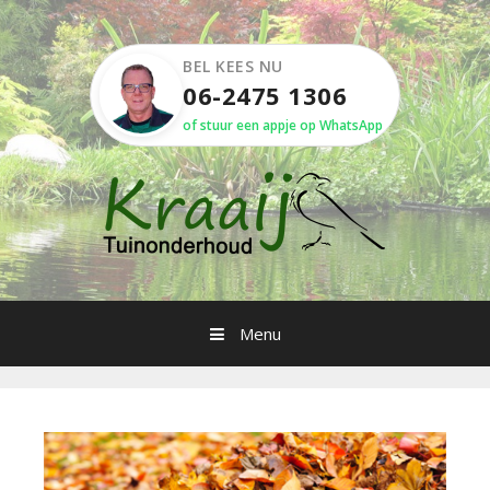
Spring
naar
inhoud
BEL KEES NU
06-2475 1306
of stuur een appje op WhatsApp
Menu